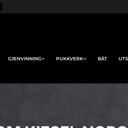
GJENVINNING
PUKKVERK
BÅT
UTS