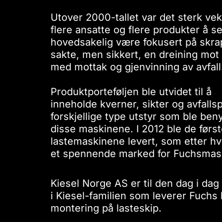
​Utover 2000-tallet var det sterk vek
flere ansatte og flere produkter å se
hovedsakelig være fokusert på skra
sakte, men sikkert, en dreining mo
med mottak og gjenvinning av avfall
Produktporteføljen ble utvidet til å
inneholde kverner, sikter og avfallspre
forskjellige type utstyr som ble b
disse maskinene. I 2012 ble de førs
lastemaskinene levert, som etter hve
et spennende marked for Fuchsmask
Kiesel Norge AS er til den dag i dag
i Kiesel-familien som leverer Fuchs 
montering på lasteskip.​