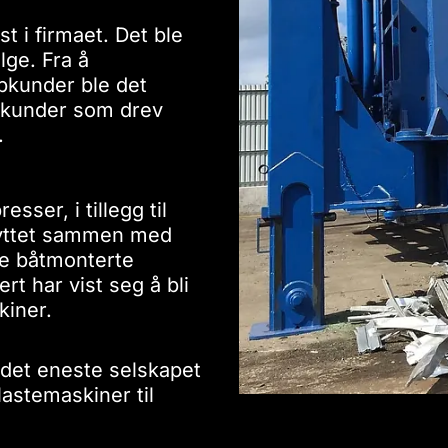
st i firmaet. Det ble
lge. Fra å
pkunder ble det
t kunder som drev
.
sser, i tillegg til
enyttet sammen med
te båtmonterte
rt har vist seg å bli
iner.
 det eneste selskapet
lastemaskiner til