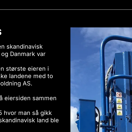
S
en skandinavisk
d og Danmark var
 største eieren i
ske landene med to
Holdning AS.
på eiersiden sammen
5 hvor man så gikk
skandinavisk land ble