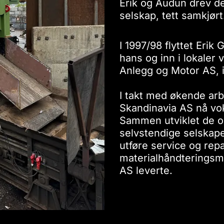
Erik og Audun drev d
selskap, tett samkjørt
I 1997/98 flyttet Erik 
hans og inn i lokaler 
Anlegg og Motor AS, 
I takt med økende ar
Skandinavia AS nå vokst
Sammen utviklet de o
selvstendige selskap
utføre service og rep
materialhåndteringsm
AS leverte.​