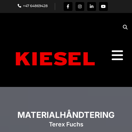
+47 64869428

MATERIALHÅNDTERING
Terex Fuchs