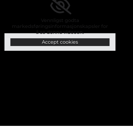
Vennligst godta
markedsføringsinformasjonskapsler for
å se denne videoen.
Accept cookies