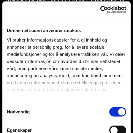
å lese mer om kvernene:
Teuton Z50
Teuton Z60
Denne nettsiden anvender cookies
Vi bruker informasjonskapsler for å gi innhold og
annonser et personlig preg, for å levere sosiale
mediefunksjoner og for å analysere trafikken vår. Vi deler
dessuten informasjon om hvordan du bruker nettstedet
vårt, med partnerne våre innen sosiale medier,
annonsering og analysearbeid, som kan kombinere den
med annen informasjon du har gjort tilgjengelig for dem,
eller som de har samlet inn gjennom din bruk av
tjenestene deres.
Samtykkevalg
Nødvendig
Egenskaper