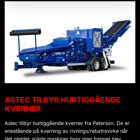
ASTEC TILBYR HURTIGGÅENDE
KVERNER
Astec tilbyr hurtiggående kverner fra Peterson. De er
enestående på kverning av rivnings/returtrevirke når
det gjelder solide maskiner hvor man trenger høy