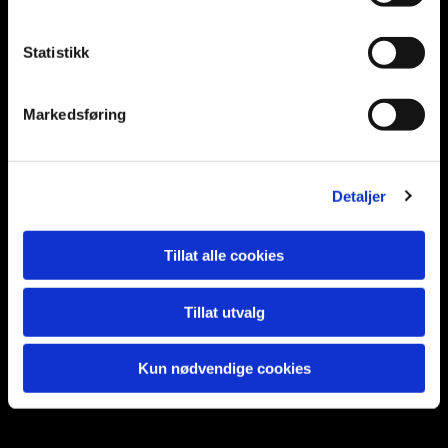
Statistikk
EGGERSMANN KVERNER
Markedsføring
Forus
Produsent av grovkverner basert på 2-rotor prinsippet.
Enkle, men effektive kverner som er ypperlig til
Detaljer
grovkverning av treverk, hage og grøntavfall samt
restavfall. Trykk for å lese mer om Forus-produktene
Tillat alle cookies
hos Eggersmann:
Forus F 25
Tillat utvalg
Forus F 38
Kun nødvendige cookies