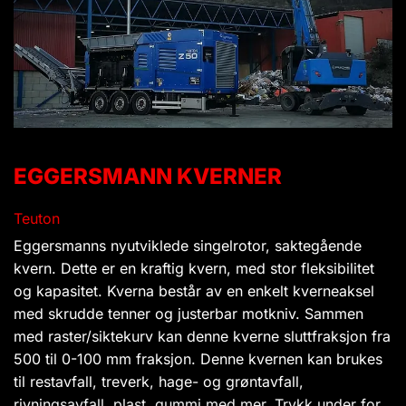
EGGERSMANN KVERNER
Teuton
Eggersmanns nyutviklede singelrotor, saktegående
kvern. Dette er en kraftig kvern, med stor fleksibilitet
og kapasitet. Kverna består av en enkelt kverneaksel
med skrudde tenner og justerbar motkniv. Sammen
med raster/siktekurv kan denne kverne sluttfraksjon fra
500 til 0-100 mm fraksjon. Denne kvernen kan brukes
til restavfall, treverk, hage- og grøntavfall,
rivningsavfall, plast, gummi med mer. Trykk under for