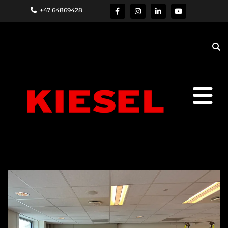
+47 64869428
