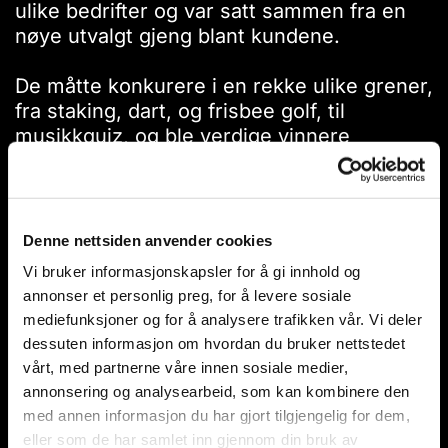
ulike bedrifter og var satt sammen fra en
nøye utvalgt gjeng blant kundene.
De måtte konkurere i en rekke ulike grener,
fra staking, dart, og frisbee golf, til
musikkquiz, og ble verdige vinnere
totaltsett på alle aktivitetene.
Gratulerer til vinnerne (fra venstre på
første bilde i galleriet):
Denne nettsiden anvender cookies
Mats Aune, Stena Recycling
Vi bruker informasjonskapsler for å gi innhold og
Orkanger/Hommelvik
annonser et personlig preg, for å levere sosiale
Ingar Grøssland, Oddvar Øygard AS
mediefunksjoner og for å analysere trafikken vår. Vi deler
Dag Norli, Stena Recycling
dessuten informasjon om hvordan du bruker nettstedet
Kjell Nøss, Steinkjer Agenturforretning
vårt, med partnerne våre innen sosiale medier,
annonsering og analysearbeid, som kan kombinere den
Bilde nummer tre:
med annen informasjon du har gjort tilgjengelig for dem,
I tillegg ble det arrangert en individuell
eller som de har samlet inn gjennom din bruk av