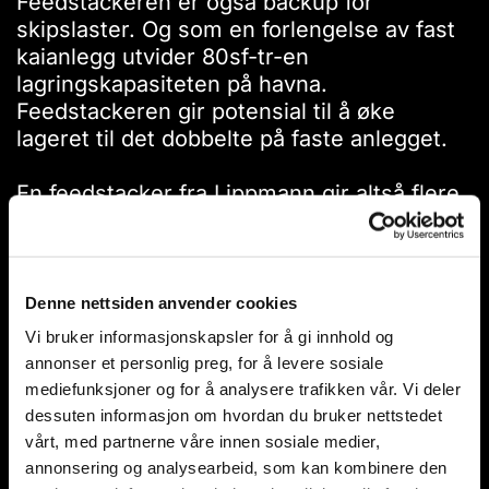
Feedstackeren er også backup for
skipslaster. Og som en forlengelse av fast
kaianlegg utvider 80sf-tr-en
lagringskapasiteten på havna.
Feedstackeren gir potensial til å øke
lageret til det dobbelte på faste anlegget.
En feedstacker fra Lippmann gir altså flere
fordeler, og muligheter til effektivisering av
drift og besparelser.
Se den i drift på Åheim havn i filmen
under.⭐
Denne nettsiden anvender cookies
Her synes muligheten til å svinge
Vi bruker informasjonskapsler for å gi innhold og
overvognen enkelt med fjernkontroll og
annonser et personlig preg, for å levere sosiale
svingkransen på stackeren.
mediefunksjoner og for å analysere trafikken vår. Vi deler
dessuten informasjon om hvordan du bruker nettstedet
Til slutt, noen ofte stilte spørsmål om 80sf-
vårt, med partnerne våre innen sosiale medier,
tr stackeren
:
annonsering og analysearbeid, som kan kombinere den