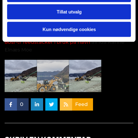
Tillat utvalg
Kun nødvendige cookies
80sf-tr feedstacker i bruk på havn
av Ida Karine
Elnæs Moe
0
Feed